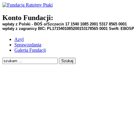
Konto Fundacji:
wpłaty z Polski - BOŚ o/Szczecin
17 1540 1085 2001 5317 8565 0001
wpłaty z zagranicy BIC:
PL1715401085200153178565 0001
Swift:
EBOS
Azyl
Sprawozdania
Galeria Fundacji
Szukaj