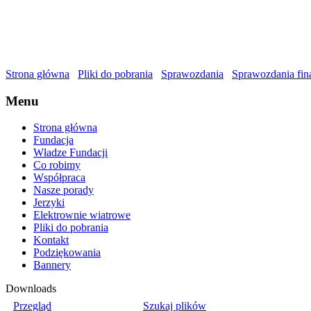
Strona główna
Pliki do pobrania
Sprawozdania
Sprawozdania fi
Menu
Strona główna
Fundacja
Władze Fundacji
Co robimy
Współpraca
Nasze porady
Jerzyki
Elektrownie wiatrowe
Pliki do pobrania
Kontakt
Podziękowania
Bannery
Downloads
Przegląd
Szukaj plików